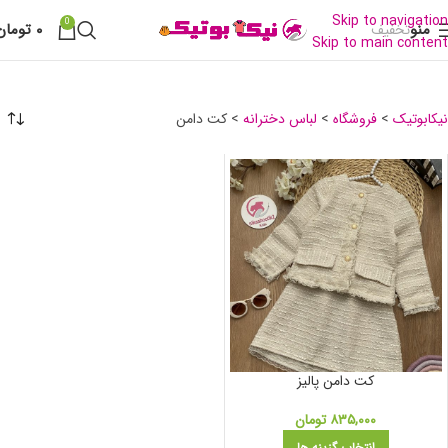
Skip to navigation
0
منو
۰
تومان
تخفیف
Skip to main content
کت دامن
نیکابوتیک
>
فروشگاه
>
لباس دخترانه
>
کت دامن
کت دامن پالیز
۸۳۵,۰۰۰
تومان
انتخاب گزینه ها