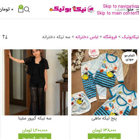
Skip to navigation
0
منو
۰
تومان
تخفیف
Skip to main content
سه تیکه دخترانه
نیکابوتیک
>
فروشگاه
>
لباس دخترانه
>
سه تیکه دخترانه
اتمام مو
جودی
پنج تیکه ماهی
سه تیکه گیپور سلینا
۱۳۸,۰۰۰
تومان
۱,۲۰۰,۰۰۰
تومان
انتخاب گزینه ها
انتخاب گزینه ها