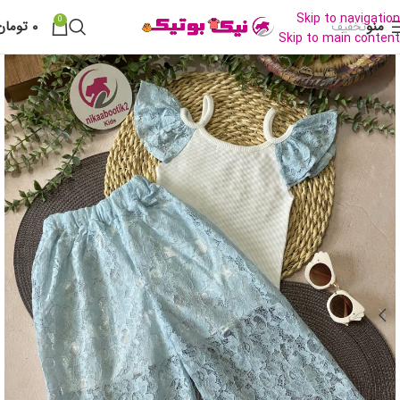
Skip to navigation
0
منو
۰
تومان
تخفیف
Skip to main content