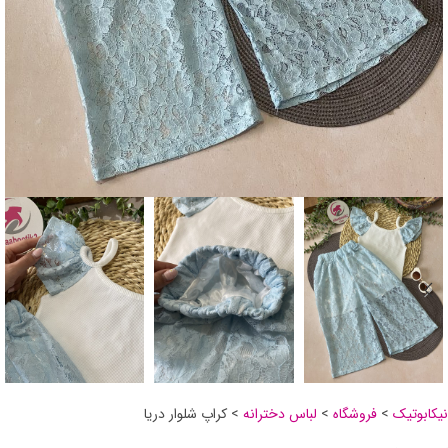
نیکابوتیک
>
فروشگاه
>
لباس دخترانه
>
کراپ شلوار دریا