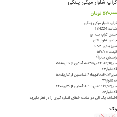
کراپ شلوار میکی پلنگی
۵۲۰,۰۰۰
تومان
کراپ شلوار میکی پلنگی
شناسه 184224
جنس کراپ پنبه ای
جنس شلوار کتان
سایز بندی ۱،۲،۳
قیمت۵۲۰/۰۰۰
راهنمای سایز👇
سایز۱👈قد۴۴،پهنا۳۹،قدآستین از کناریقه۵۵
قد‌شلوار۷۳
سایز۲👈قد۴۸،پهنا۴۰،قدآستین از کناریقه۵۸
قد‌شلوار۷۷
سایز۳👈قد۵۴،پهنا۴۱،قدآستین از کناریقه۶۴
قد‌شلوار۸۶
اختلاف یک الی دو سانت خطای اندازه گیری را در نظر بگیرید.
رنگ
سفید
مشکی