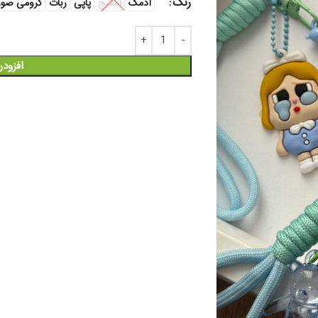
رنگ
آدمک
استیج
پاپی
ربات
کرومی صور
افزود