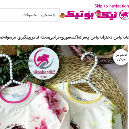
Skip to navigation
Skip to main content
انه
لباس دخترانه
لباس پسرانه
اکسسوری
حراجی
مجله لباس
پیگیری مرسوله
تم
اتمام مو
جودی