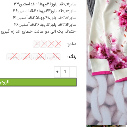
سایز۱👈قد بلوز۳۶،پهنا۲۹،قدآستین۳۳
سایز۲👈قد بلوز۴۳،پهنا۳۲،قدآستین۳۶
سایز۳👈قد بلوز۴۸،پهنا۳۵،قدآستین۴۱
سایز۴👈قد بلوز۵۱،پهنا۳۶،قدآستین۴۶
اختلاف یک الی دو سانت خطای اندازه گیری را
سایز
4
3
2
1
رنگ
سرخابی
صورتی
گلبهی
لیمویی
افزود