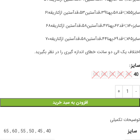
سایز۵۵👈قد۵۸،پهنا۳۹،قدآستین۵۳،قدآستین ازکناریقه۶۱
سایز۶۰👈قد۶۲،پهنا۴۲،قدآستین۵۸،قدآستین ازکناریقه۶۸
سایز۶۵👈قد۶۹،پهنا۴۴،قدآستین۵۸،قدآستین ازکناریقه۷۰
اختلاف یک الی دو سانت خطای اندازه گیری را در نظر بگیرید.
سایز
65
60
55
50
45
40
افزودن به سبد خرید
توضیحات تکمیلی
سایز
65
,
60
,
55
,
50
,
45
,
40