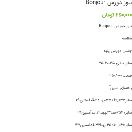
بلوز دورس Bonjour
۲۵۰,۰۰۰
تومان
بلوز دورس Bonjour
شناسه
جنس دورس پنبه
سایز بندی ۳۵،۴۰،۴۵
قیمت۲۵۰/۰۰۰
راهنمای سایز👇
سایز۳۵👈قد۳۵،پهنا۲۸،قدآستین۲۹
سایز۴۰👈قد۳۹،پهنا۲۹،قدآستین۳۱
سایز۴۵👈قد۴۵،پهنا۳۲،قدآستین۳۷