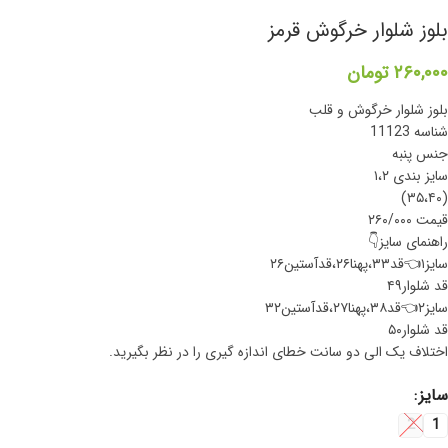
بلوز شلوار خرگوش قرمز
۲۶۰,۰۰۰
تومان
بلوز شلوار خرگوش و قلب
شناسه 11123
جنس پنبه
سایز بندی ۱،۲
(۳۵،۴۰)
قیمت ۲۶۰/۰۰۰
راهنمای سایز👇
سایز۱👈قد۳۳،پهنا۲۶،قدآستین۲۶
قد شلوار۴۹
سایز۲👈قد۳۸،پهنا۲۷،قدآستین۳۲
قد شلوار۵۰
اختلاف یک الی دو سانت خطای اندازه گیری را در نظر بگیرید.
سایز
2
1