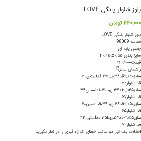
بلوز شلوار پلنگی LOVE
۴۴۰,۰۰۰
تومان
بلوز شلوار پلنگی LOVE
شناسه 98009
جنس پنبه ای
سایز بندی ۴۰،۴۵،۵۰،۵۵
قیمت۴۴۰/۰۰۰
راهنمای سایز👇
سایز۴۰👈قد۳۸،پهنا۲۷،قدآستین۳۰
قد شلوار۵۲
سایز۴۵👈قد۴۳،پهنا۳۰،قدآستین۳۴
قد شلوار۵۷
سایز۵۰👈قد۴۸،پهنا۳۴،قدآستین۴۰
قد شلوار۶۵
سایز۵۵👈قد۵۴،پهنا۳۵،قدآستین۴۴
قد شلوار۷۲
اختلاف یک الی دو سانت خطای اندازه گیری را در نظر بگیرید.