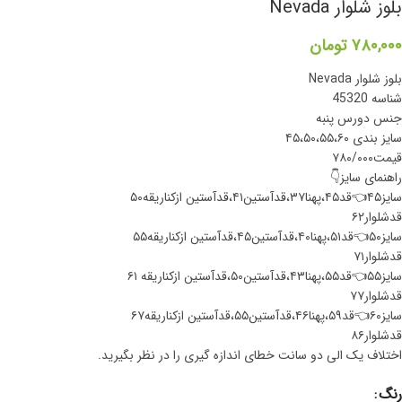
بلوز شلوار Nevada
۷۸۰,۰۰۰
تومان
بلوز شلوار Nevada
شناسه 45320
جنس دورس پنبه
سایز بندی ۴۵،۵۰،۵۵،۶۰
قیمت۷۸۰/۰۰۰
راهنمای سایز👇
سایز۴۵👈قد۴۵،پهنا۳۷،قدآستین۴۱،قدآستین ازکناریقه۵۰
قدشلوار۶۲
سایز۵۰👈قد۵۱،پهنا۴۰،قدآستین۴۵،قدآستین ازکناریقه۵۵
قدشلوار۷۱
سایز۵۵👈قد۵۵،پهنا۴۳،قدآستین۵۰،قدآستین ازکناریقه ۶۱
قدشلوار۷۷
سایز۶۰👈قد۵۹،پهنا۴۶،قدآستین۵۵،قدآستین ازکناریقه۶۷
قدشلوار۸۶
اختلاف یک الی دو سانت خطای اندازه گیری را در نظر بگیرید.
رنگ