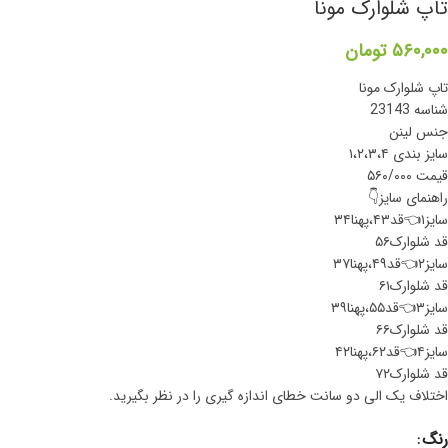
تاپ شلوارک مونا
۵۶۰,۰۰۰
تومان
تاپ شلوارک مونا
شناسه 23143
جنس لینن
سایز بندی ۱،۲،۳،۴
قیمت ۵۶۰/۰۰۰
راهنمای سایز👇
سایز۱👈قد۴۳،پهنا۳۴
قد شلوارک۵۶
سایز۲👈قد۴۹،پهنا۳۷
قد شلوارک۶۱
سایز۳👈قد۵۵،پهنا۳۹
قد شلوارک۶۶
سایز۴👈قد۶۲،پهنا۴۲
قد شلوارک۷۲
اختلاف یک الی دو سانت خطای اندازه گیری را در نظر بگیرید.
رنگ