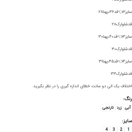
سایز۲👈قد۳۶،پهنا۲۸
قد‌شلوارک۲۸
سایز۳👈قد۴۰،پهنا۳۰
قد‌شلوارک۳۰
سایز۴👈قد۴۵،پهنا۳۱
قد‌شلوارک۳۳
اختلاف یک الی دو سانت خطای اندازه گیری را در نظر بگیرید.
رنگ
آبی
زرد
نارنجی
سایز
4
3
2
1