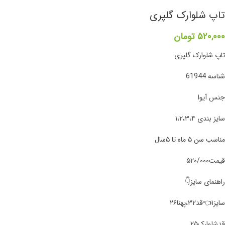
تاپ شلوارک گلپری
۵۲۰,۰۰۰
تومان
تاپ شلوارک گلپری
شناسه 61944
جنس آیوا
سایز بندی ۱،۲،۳،۴
مناسب سن ۵ ماه تا ۵سال
قیمت۵۲۰/۰۰۰
راهنمای سایز👇
سایز۱👈قد۳۲،پهنا۲۶
قد‌شلوارک۲۵