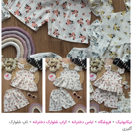
نیکابوتیک
>
فروشگاه
>
لباس دخترانه
>
کراپ شلوارک دخترانه
>
تاپ شلوارک
گلپری