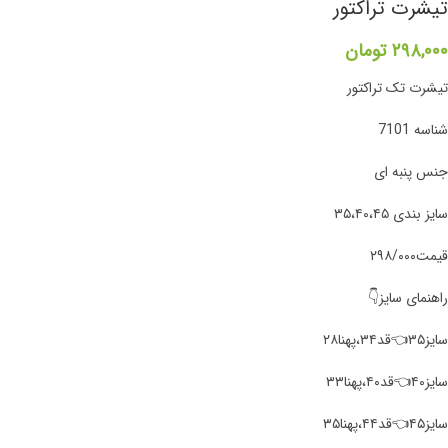
تیشرت تراکتور
۲۹۸,۰۰۰
تومان
تیشرت تک تراکتور
شناسه 7101
جنس پنبه ای
سایز بندی ۳۵،۴۰،۴۵
قیمت۲۹۸/۰۰۰
راهنمای سایز👇
سایز۳۵👈قد۳۴،پهنا۲۸
سایز۴۰👈قد۴۰،پهنا۳۳
سایز۴۵👈قد۴۴،پهنا۳۵