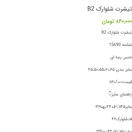
تیشرت شلوارک B2
۸۴۰,۰۰۰
تومان
تیشرت شلوارک B2
شناسه 15690
جنس پنبه ای
سایز بندی ۴۵،۵۰،۵۵،۶۰،۶۵
قیمت۸۴۰/۰۰۰
راهنمای سایز👇
سایز۴۵👈قد۴۴،پهنا۳۶
قد‌شلوارک۴۲
سایز۵۰👈قد۴۹،پهنا۳۹