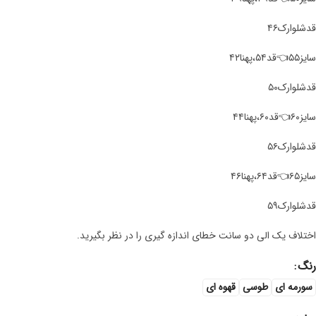
قد‌شلوارک۴۶
سایز۵۵👈قد۵۴،پهنا۴۲
قد‌شلوارک۵۰
سایز۶۰👈قد۶۰،پهنا۴۴
قد‌شلوارک۵۶
سایز۶۵👈قد۶۴،پهنا۴۶
قد‌شلوارک۵۹
اختلاف یک الی دو سانت خطای اندازه گیری را در نظر بگیرید.
رنگ
سورمه ای
طوسی
قهوه ای