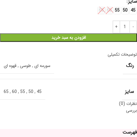
سایز
65
60
55
50
45
افزودن به سبد خرید
توضیحات تکمیلی
رنگ
سورمه ای
,
طوسی
,
قهوه ای
سایز
65
,
60
,
55
,
50
,
45
نظرات (0)
بررسی
فهرست