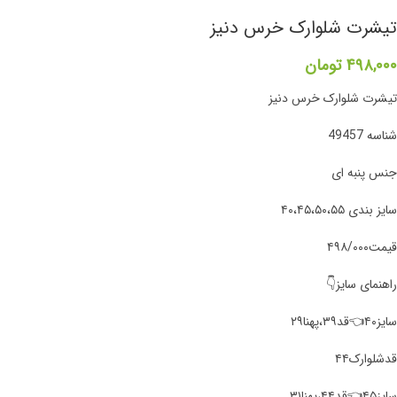
تیشرت شلوارک خرس دنیز
۴۹۸,۰۰۰
تومان
تیشرت شلوارک خرس دنیز
شناسه 49457
جنس پنبه ای
سایز بندی ۴۰،۴۵،۵۰،۵۵
قیمت۴۹۸/۰۰۰
راهنمای سایز👇
سایز۴۰👈قد۳۹،پهنا۲۹
قد‌شلوارک۴۴
سایز۴۵👈قد۴۴،پهنا۳۱