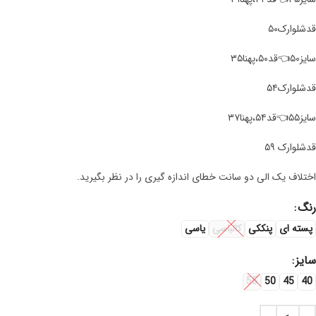
قد‌شلوارک۵۰
سایز۵۰👈قد۵۰،پهنا۳۵
قدشلوارک۵۴
سایز۵۵👈قد۵۴،پهنا۳۷
قدشلوارک ۵۹
اختلاف یک الی دو سانت خطای اندازه گیری را در نظر بگیرید.
رنگ
پسته ای
پنککی
کالباسی
یاسی
سایز
55
50
45
40