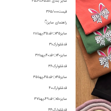
سایز بندی ۳۵،۴۰،۴۵،۵۰
قیمت۳۶۵/۰۰۰
راهنمای سایز👇
سایز۳۵👈قد۳۵،پهنا۲۸
قد‌شلوارک۳۱
سایز۴۰👈قد۴۰،پهنا۳۲
قد‌شلوارک۳۶
سایز۴۵👈قد۴۵،پهنا۳۵
قد‌شلوارک۴۰
سایز۵۰👈قد۴۹،پهنا۳۷
قد‌شلوارک۴۴