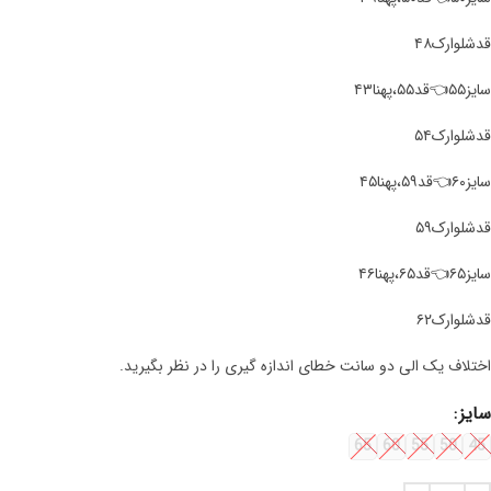
قد‌شلوارک۴۸
سایز۵۵👈قد۵۵،پهنا۴۳
قد‌شلوارک۵۴
سایز۶۰👈قد۵۹،پهنا۴۵
قد‌شلوارک۵۹
سایز۶۵👈قد۶۵،پهنا۴۶
قد‌شلوارک۶۲
اختلاف یک الی دو سانت خطای اندازه گیری را در نظر بگیرید.
سایز
65
60
55
50
45