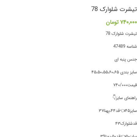
تیشرت شلوارک 78
۷۴۰,۰۰۰
تومان
تیشرت شلوارک 78
شناسه 47489
جنس پنبه ای
سایز بندی ۴۵،۵۰،۵۵،۶۰،۶۵
قیمت۷۴۰/۰۰۰
راهنمای سایز👇
سایز۴۵👈قد۴۴،پهنا۳۷
قد‌شلوارک۴۳
سایز۵۰👈قد۵۰،پهنا۳۹