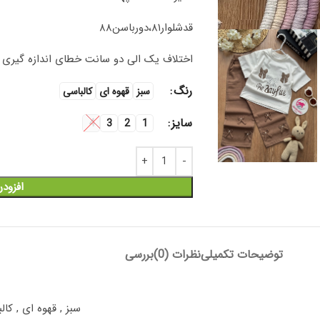
قد‌شلوار۸۱،دورباسن۸۸
اختلاف یک الی دو سانت خطای اندازه گیری را
رنگ
سبز
قهوه ای
کالباسی
سایز
4
3
2
1
افزود
توضیحات تکمیلی
نظرات (0)
بررسی
سبز
,
قهوه ای
,
کال