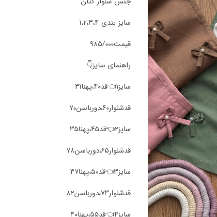
جنس شلوار کتان
سایز بندی ۱،۲،۳،۴
قیمت۹۸۵/۰۰۰
راهنمای سایز👇
سایز۱👈قد۴۰،پهنا۳۱
قد‌شلوار۶۰،دورباسن۷۰
سایز۲👈قد۴۵،پهنا۳۵
قد‌شلوار۶۵،دورباسن۷۸
سایز۳👈قد۵۰،پهنا۳۷
قد‌شلوار۷۳،دورباسن۸۲
سایز۴👈قد۵۵،پهنا۴۰