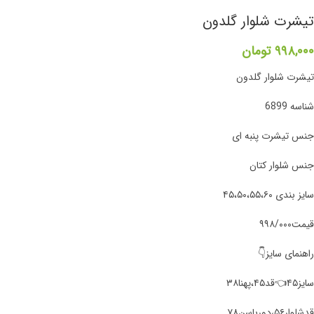
تیشرت شلوار گلدون
۹۹۸,۰۰۰
تومان
تیشرت شلوار گلدون
شناسه 6899
جنس تیشرت پنبه ای
جنس شلوار کتان
سایز بندی ۴۵،۵۰،۵۵،۶۰
قیمت۹۹۸/۰۰۰
راهنمای سایز👇
سایز۴۵👈قد۴۵،پهنا۳۸
قد‌شلوار۵۶،دورباسن۷۸