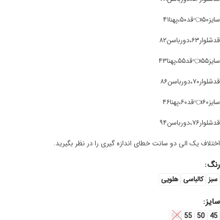
سایز۵۰👈قد۵۰،پهنا۴۱
قد‌شلوار۶۳،دورباسن۸۲
سایز۵۵👈قد۵۵،پهنا۴۳
قد‌شلوار۷۰،دورباسن۸۶
سایز۶۰👈قد۶۰،پهنا۴۶
قد‌شلوار۷۶،دورباسن۹۴
اختلاف یک الی دو سانت خطای اندازه گیری را در نظر بگیرید.
رنگ
سبز
کالباسی
هلویی
سایز
60
55
50
45