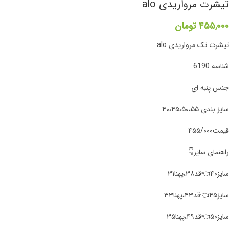
تیشرت مرواریدی alo
۴۵۵,۰۰۰
تومان
تیشرت‌ تک مرواریدی alo
شناسه 6190
جنس پنبه ای
سایز بندی ۴۰،۴۵،۵۰،۵۵
قیمت۴۵۵/۰۰۰
راهنمای سایز👇
سایز۴۰👈قد۳۸،پهنا۳۱
سایز۴۵👈قد۴۳،پهنا۳۳
سایز۵۰👈قد۴۹،پهنا۳۵