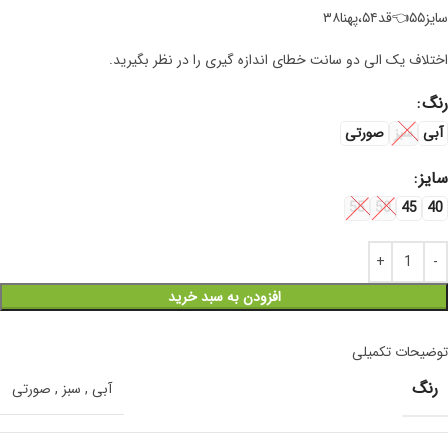
سایز۵۵👈قد۵۴،پهنا۳۸
اختلاف یک الی دو سانت خطای اندازه گیری را در نظر بگیرید.
رنگ
آبی
سبز
صورتی
سایز
55
50
45
40
افزودن به سبد خرید
توضیحات تکمیلی
رنگ
آبی
,
سبز
,
صورتی