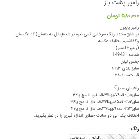
رامپر پشت باز
۵۸۰,۰۰۰
تومان
رامپر پاپیون
تو شارژ مجدد رنگ سرخابی کمی تیره تر شده(مایل به بنفش) که عکسش
و‌گذاشتیم مطابقه عکسه
(رامپر+گلسر)
شناسه 149431
جنس لینن
سایز بندی ۱،۲،۳
قیمت۵۸۰/۰۰۰
راهنمای سایز👇
سایز۱👈 قد۷۹،پهنا۳۱،قد فاق تا مچ پا۳۲
سایز۲👈 قد۸۵،پهنا۳۲،قد فاق تا مچ پا۳۶
سایز۳👈 قد۹۰،پهنا۳۷،قد فاق تا مچ پا۴۰
اختلاف یک الی دو سانت خطای اندازه گیری را در نظر بگیرید.
رنگ
بنفش
سبز
مشکی
نارنجی
سبزبنتون