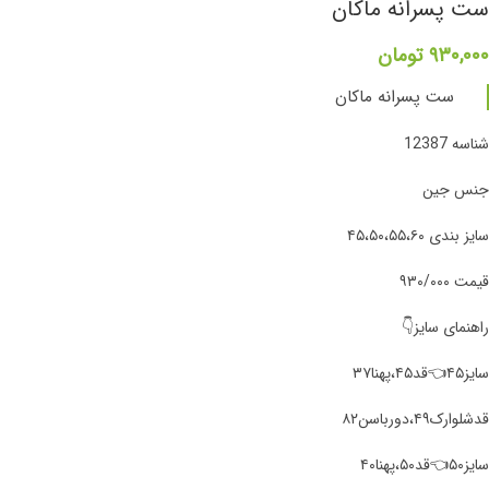
ست پسرانه ماکان
۹۳۰,۰۰۰
تومان
ست پسرانه ماکان
شناسه 12387
جنس جین
سایز بندی ۴۵،۵۰،۵۵،۶۰
قیمت ۹۳۰/۰۰۰
راهنمای سایز👇
سایز۴۵👈قد۴۵،پهنا۳۷
قدشلوارک۴۹،دورباسن۸۲
سایز۵۰👈قد۵۰،پهنا۴۰