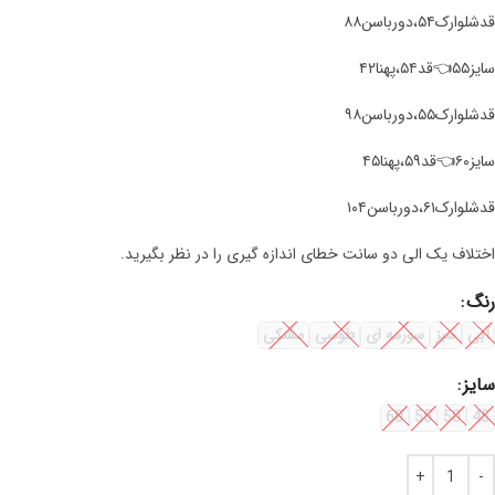
قدشلوارک۵۴،دورباسن۸۸
سایز۵۵👈قد۵۴،پهنا۴۲
قدشلوارک۵۵،دورباسن۹۸
سایز۶۰👈قد۵۹،پهنا۴۵
قدشلوارک۶۱،دورباسن۱۰۴
اختلاف یک الی دو سانت خطای اندازه گیری را در نظر بگیرید.
رنگ
آبی
سبز
سورمه ای
طوسی
مشکی
سایز
60
55
50
45