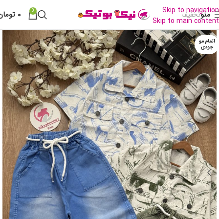
Skip to navigation
0
منو
۰
تومان
تخفیف
Skip to main content
اتمام مو
جودی