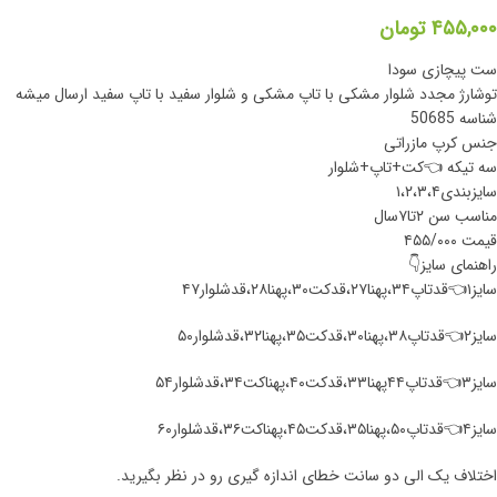
۴۵۵,۰۰۰
تومان
ست پیچازی سودا
تو‌شارژ مجدد شلوار مشکی با تاپ مشکی و شلوار سفید با تاپ سفید ارسال میشه
شناسه 50685
جنس کرپ مازراتی
سه تیکه 👈کت+تاپ+شلوار
سایزبندی۱،۲،۳،۴
مناسب سن ۲تا۷سال
قیمت ۴۵۵/۰۰۰
راهنمای سایز👇
سایز۱👈قدتاپ۳۴،پهنا۲۷،قدکت۳۰،پهنا۲۸،قدشلوار۴۷
سایز۲👈قدتاپ۳۸،پهنا۳۰،قدکت۳۵،پهنا۳۲،قدشلوار۵۰
سایز۳👈قدتاپ۴۴پهنا۳۳،قدکت۴۰،پهناکت۳۴،قدشلوار۵۴
سایز۴👈قدتاپ۵۰،پهنا۳۵،قدکت۴۵،پهناکت۳۶،قدشلوار۶۰
اختلاف یک الی دو سانت خطای اندازه گیری رو در نظر بگیرید.