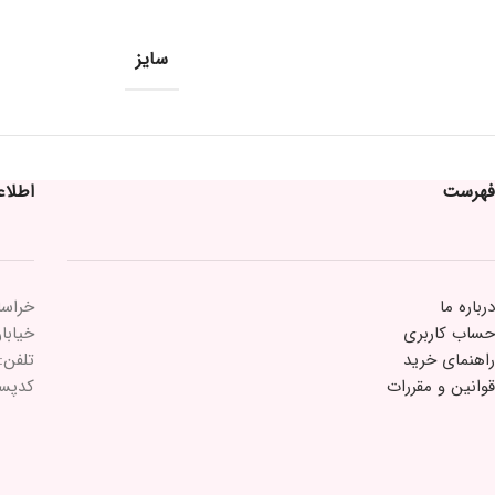
سایز
فهرست
اطلا
درباره ما
خراسا
حساب کاربری
خیابان 15 خرداد 
راهنمای خرید
تلفن: ۲۱۸۴۳۳
قوانین و مقررات
کدپستی: ۵