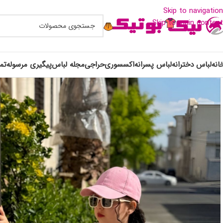
Skip to navigation
Skip to main content
انه
لباس دخترانه
لباس پسرانه
اکسسوری
حراجی
مجله لباس
پیگیری مرسوله
تم