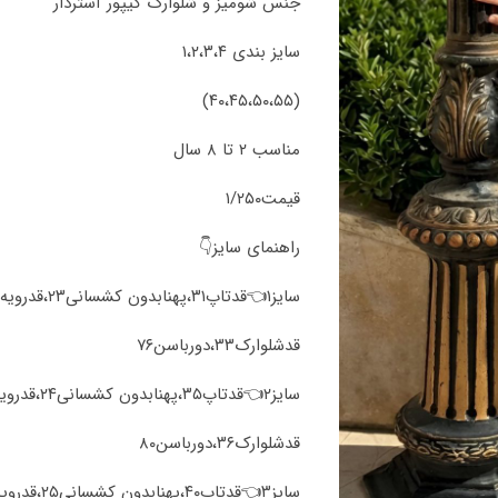
جنس شومیز و شلوارک گیپور آستردار
سایز بندی ۱،۲،۳،۴
(۴۰،۴۵،۵۰،۵۵)
مناسب ۲ تا ۸ سال
قیمت۱/۲۵۰
راهنمای سایز👇
سایز۱👈قدتاپ۳۱،پهنابدون کشسانی۲۳،قدرویه۳۵،پهنا۳۰
قد‌شلوارک۳۳،دورباسن۷۶
سایز۲👈قدتاپ۳۵،پهنابدون کشسانی۲۴،قدرویه۴۲،پهنا۳۴
قد‌شلوارک۳۶،دورباسن۸۰
سایز۳👈قدتاپ۴۰،پهنابدون کشسانی۲۵،قدرویه۴۵،پهنا۳۸