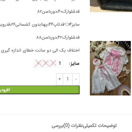
قد‌شلوارک۴۰،دورباسن۸۲
سایز۴👈قدتاپ۴۴،پهنابدون کشسانی۲۶،قدرویه۵۲،پهنا۴۰
قد‌شلوارک۴۲،دورباسن۸۸
اختلاف یک الی دو سانت خطای اندازه گیری را
سایز
4
3
2
1
افزود
توضیحات تکمیلی
نظرات (0)
بررسی