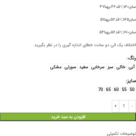
سایز۶۰👈قد۴۶،پهنا۴۷
سایز۶۵👈قد۵۲،پهنا۵۱
سایز۷۰👈قد۵۶،پهنا۵۴
اختلاف یک الی دو سانت خطای اندازه گیری را در نظر بگیرید.
رنگ
آبی
خاکی
سبز
سرخابی
سفید
صورتی
مشکی
سایز
70
65
60
55
50
افزودن به سبد خرید
توضیحات تکمیلی