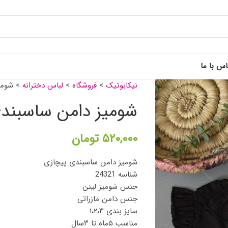
اس با ما
نیکابوتیک
>
فروشگاه
>
لباس دخترانه
>
شومی
شومیز دامن ساسبند
۵۲۰,۰۰۰
تومان
شومیز دامن ساسبندی پیچازی
شناسه 24321
جنس شومیز لینن
جنس دامن مازراتی
سایز بندی ۱،۲،۳
مناسب ۵ماه تا ۳سال