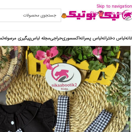
Skip to navigation
Skip to main content
انه
لباس دخترانه
لباس پسرانه
اکسسوری
حراجی
مجله لباس
پیگیری مرسوله
تم