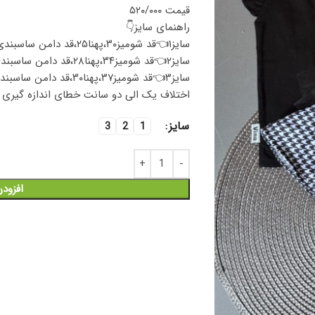
قیمت ۵۲۰/۰۰۰
راهنمای سایز👇
سایز۱👈قد شومیز۳۰،پهنا۲۵،قد دامن ساسبندی۴۵
سایز۲👈قد شومیز۳۴،پهنا۲۸،قد دامن ساسبندی۵۱
سایز۳👈قد شومیز۳۷،پهنا۳۰،قد دامن ساسبندی۵۵
اختلاف یک الی دو سانت خطای اندازه گیری را
سایز
3
2
1
افزود