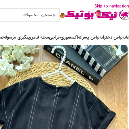
Skip to navigation
Skip to main content
انه
لباس دخترانه
لباس پسرانه
اکسسوری
حراجی
مجله لباس
پیگیری مرسوله
تم