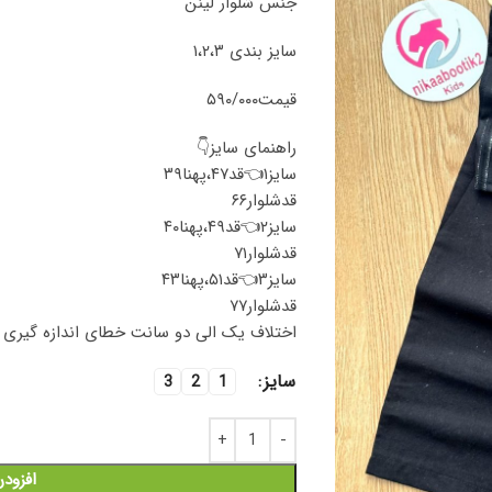
جنس شلوار لینن
سایز بندی ۱،۲،۳
قیمت۵۹۰/۰۰۰
راهنمای سایز👇
سایز۱👈قد۴۷،پهنا۳۹
قد‌شلوار۶۶
سایز۲👈قد۴۹،پهنا۴۰
قد‌شلوار۷۱
سایز۳👈قد۵۱،پهنا۴۳
قد‌شلوار۷۷
اختلاف یک الی دو سانت خطای اندازه گیری را
سایز
3
2
1
افزود