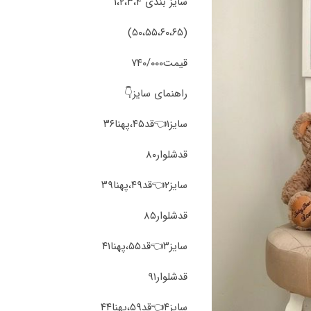
سایز بندی ۱،۲،۳،۴
(۵۰،۵۵،۶۰،۶۵)
قیمت۷۴۰/۰۰۰
راهنمای سایز👇
سایز۱👈قد۴۵،پهنا۳۶
قد‌شلوار۸۰
سایز۲👈قد۴۹،پهنا۳۹
قد‌شلوار۸۵
سایز۳👈قد۵۵،پهنا۴۱
قد‌شلوار۹۱
سایز۴👈قد۵۹،پهنا۴۴