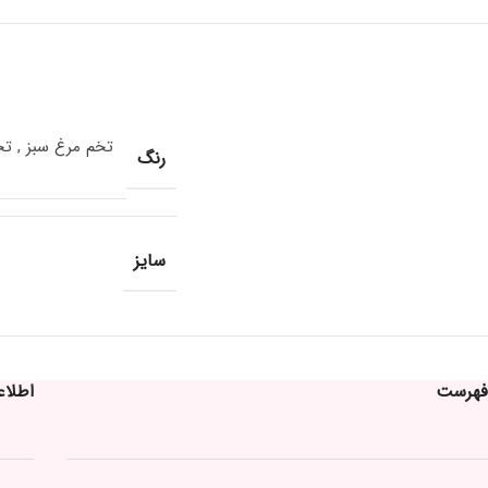
تخم مرغ سبز
,
تخ
رنگ
سایز
فهرست
اطلا