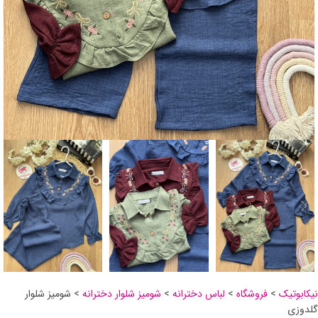
نیکابوتیک
>
فروشگاه
>
لباس دخترانه
>
شومیز شلوار دخترانه
>
شومیز شلوار
گلدوزی