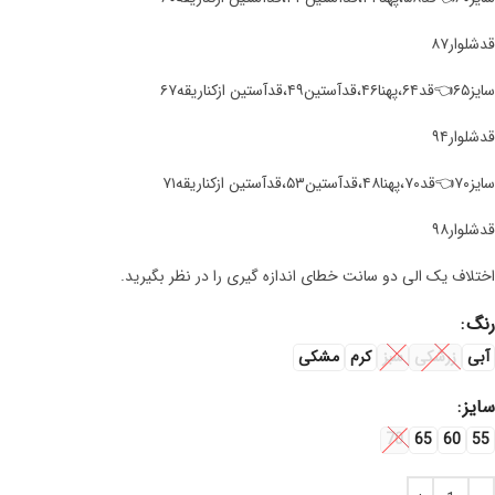
قد‌شلوار۸۷
سایز۶۵👈قد۶۴،پهنا۴۶،قدآستین۴۹،قدآستین ازکناریقه۶۷
قد‌شلوار۹۴
سایز۷۰👈قد۷۰،پهنا۴۸،قدآستین۵۳،قدآستین ازکناریقه۷۱
قد‌شلوار۹۸
اختلاف یک الی دو سانت خطای اندازه گیری را در نظر بگیرید.
رنگ
آبی
زرشکی
سبز
کرم
مشکی
سایز
70
65
60
55