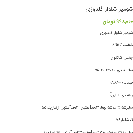
شومیز شلوار گلدوزی
۹۹۸,۰۰۰
تومان
شومیز شلوار گلدوزی
شناسه 5867
جنس شانتون
سایز بندی ۵۵،۶۰،۶۵،۷۰
قیمت۹۹۸/۰۰۰
راهنمای سایز👇
سایز۵۵👈قد۵۵،پهنا۳۹،قدآستین۳۹،قدآستین ازکناریقه۵۵
قد‌شلوار۷۸
سایز۶۰👈قد۵۸،پهنا۴۲،قدآستین۴۳،قدآستین ازکناریقه۶۰