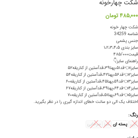
شکت چهارخونه
۴۸۵,۰۰۰
تومان
شکت چهار خونه
شناسه 34259
جنس پشمی
سایز بندی ۱،۲،۳،۴،۵
قیمت۴۸۵/۰۰۰
راهنمای سایز👇
سایز۱👈قد۵۱،پهنا۳۹،قدآستین از کناریقه۵۲
سایز۲👈قد۵۶،پهنا۴۲،قدآستین از کناریقه۵۴
سایز۳👈قد۵۹،پهنا۴۵،قدآستین از کناریقه۶۰
سایز۴👈قد۶۴،پهنا۴۹،قدآستین از کناریقه۶۷
سایز۵👈قد۶۹،پهنا۵۱،قدآستین از کناریقه۷۰
اختلاف یک الی دو سانت خطای اندازه گیری را در نظر بگیرید.
رنگ
آبی
پسته ای
سبز
سرخابی