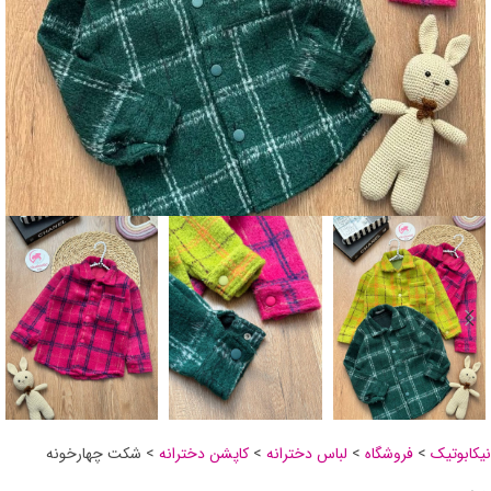
نیکابوتیک
>
فروشگاه
>
لباس دخترانه
>
کاپشن دخترانه
>
شکت چهارخونه