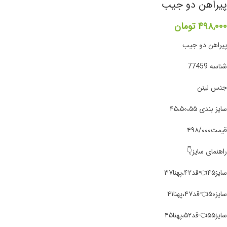
پیراهن دو جیب
۴۹۸,۰۰۰
تومان
پیراهن‌ دو جیب
شناسه 77459
جنس لینن
سایز بندی ۴۵،۵۰،۵۵
قیمت۴۹۸/۰۰۰
راهنمای سایز👇
سایز۴۵👈قد۴۲،پهنا۳۷
سایز۵۰👈قد۴۷،پهنا۴۱
سایز۵۵👈قد۵۲،پهنا۴۵