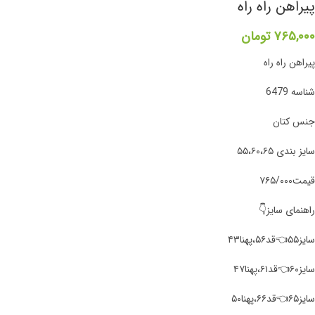
پیراهن راه راه
۷۶۵,۰۰۰
تومان
پیراهن راه راه
شناسه 6479
جنس کتان
سایز بندی ۵۵،۶۰،۶۵
قیمت۷۶۵/۰۰۰
راهنمای سایز👇
سایز۵۵👈قد۵۶،پهنا۴۳
سایز۶۰👈قد۶۱،پهنا۴۷
سایز۶۵👈قد۶۶،پهنا۵۰