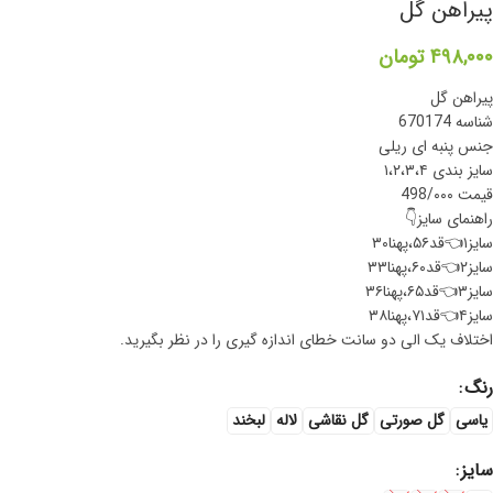
پیراهن گل
۴۹۸,۰۰۰
تومان
پیراهن گل
شناسه 670174
جنس پنبه ای ریلی
سایز بندی ۱،۲،۳،۴
قیمت 498/۰۰۰
راهنمای سایز👇
سایز۱👈قد۵۶،پهنا۳۰
سایز۲👈قد۶۰،پهنا۳۳
سایز۳👈قد۶۵،پهنا۳۶
سایز۴👈قد۷۱،پهنا۳۸
اختلاف یک الی دو سانت خطای اندازه گیری را در نظر بگیرید.
رنگ
یاسی
گل صورتی
گل نقاشی
لاله
لبخند
سایز