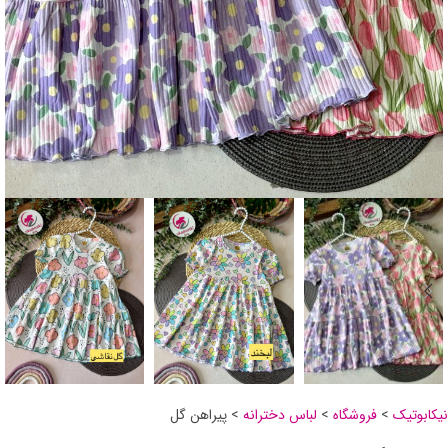
نیکابوتیک
>
فروشگاه
>
لباس دخترانه
>
پیراهن گل