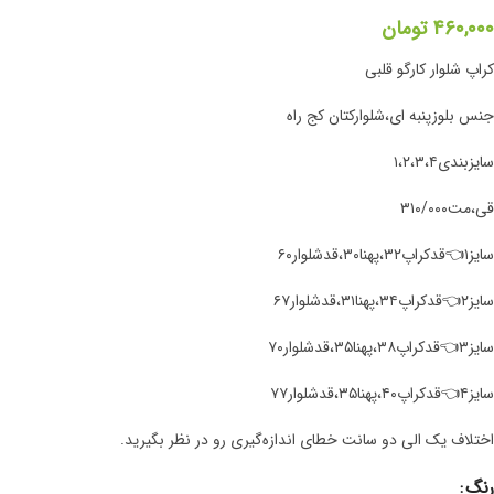
۴۶۰,۰۰۰
تومان
کراپ شلوار کارگو قلبی
جنس بلوزپنبه ای،شلوار‌کتان کج راه
سایزبندی۱،۲،۳،۴
قی،مت۳۱۰/۰۰۰
سایز۱👈قدکراپ۳۲،پهنا۳۰،قدشلوار۶۰
سایز۲👈قدکراپ۳۴،پهنا۳۱،قدشلوار۶۷
سایز۳👈قدکراپ۳۸،پهنا۳۵،قدشلوار۷۰
سایز۴👈قدکراپ۴۰،پهنا۳۵،قدشلوار۷۷
اختلاف یک الی دو سانت خطای اندازه‌گیری رو در نظر بگیرید.
رنگ