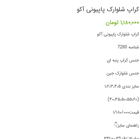
کراپ شلوارک پاپیونی آکو
۱,۱۸۰,۰۰۰
تومان
کراپ شلوارک پاپیونی آکو
شناسه 7280
جنس کراپ پنبه ای
جنس شلوارک جین
سایز بندی ۱،۲،۳،۴،۵
(۴۰،۴۵،۵۰،۵۵،۶۰)
قیمت۱/۱۸۰/۰۰۰
راهنمای سایز👇
سایز۱👈قد۳۹،پهنا۳۴