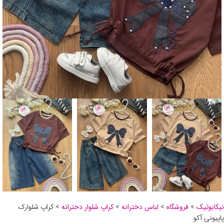
نیکابوتیک
>
فروشگاه
>
لباس دخترانه
>
کراپ شلوار دخترانه
>
کراپ شلوارک
پاپیونی آکو