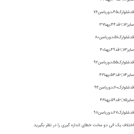
قد‌شلوارک۴۵،دورباسن۷۶
سایز۲👈قد۴۴،پهنا۳۷
قد‌شلوارک۵۱،دورباسن۸۰
سایز۳👈قد۴۹،پهنا۴۰
قد‌شلوارک۵۵،دورباسن۹۲
سایز۴👈قد۵۳،پهنا۴۲
قد‌شلوارک۶۰،دورباسن۹۴
سایز۵👈قد۵۹،پهنا۴۶
قد‌شلوارک۶۷،دورباسن۹۸
اختلاف یک الی دو سانت خطای اندازه گیری را در نظر بگیرید.