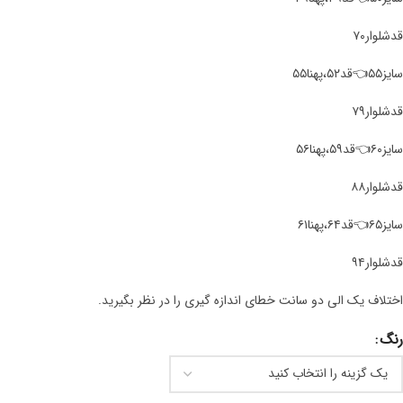
قد‌شلوار۷۰
سایز۵۵👈قد۵۲،پهنا۵۵
قد‌شلوار۷۹
سایز۶۰👈قد۵۹،پهنا۵۶
قدشلوار۸۸
سایز۶۵👈قد۶۴،پهنا۶۱
قدشلوار۹۴
اختلاف یک الی دو سانت خطای اندازه گیری را در نظر بگیرید.
رنگ