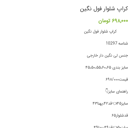
کراپ شلوار فول نگین
۶۹۸,۰۰۰
تومان
کراپ شلوار فول نگین
شناسه 10297
جنس لی نگین دار خارجی
سایز بندی ۴۵،۵۰،۵۵،۶۰،۶۵
قیمت۶۹۸/۰۰۰
راهنمای سایز👇
سایز۴۵👈قد۴۲،پهنا۴۳
قد‌شلوار۶۵
سایز۵۰👈قد۴۹،پهنا۴۹