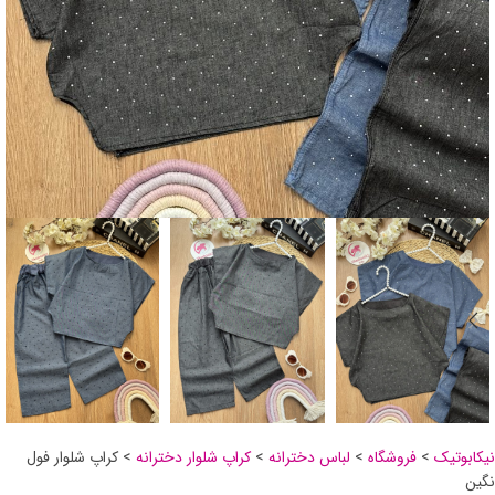
نیکابوتیک
>
فروشگاه
>
لباس دخترانه
>
کراپ شلوار دخترانه
>
کراپ شلوار فول
نگین