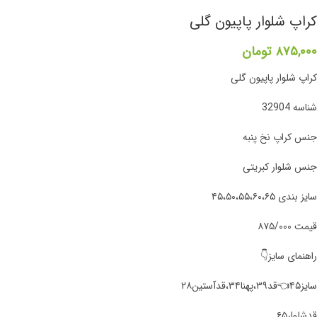
کراپ شلوار پاپیون گلی
۸۷۵,۰۰۰
تومان
کراپ شلوار پاپیون گلی
شناسه 32904
جنس کراپ نخ پنبه
جنس شلوار کبریتی
سایز بندی ۴۵،۵۰،۵۵،۶۰،۶۵
قیمت ۸۷۵/۰۰۰
راهنمای سایز👇
سایز۴۵👈قد۳۹،پهنا۳۴،قدآستین۲۸
قدشلوار۶۵