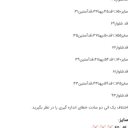
سایز۵۰👈قد۴۵،پهنا۳۶،قدآستین۳۱
قد شلوار۶۹
سایز۵۵👈قد۵۰،پهنا۳۷،قدآستین۳۵
قدشلوار۷۶
سایز۶۰👈قد۵۴،پهنا۴۱،قدآستین۳۹
قدشلوار۸۱
سایز۶۵👈قد۵۹،پهنا۴۴،قدآستین۴۳
قدشلوار۹۳
اختلاف یک الی دو سانت خطای اندازه گیری را در نظر بگیرید.
سایز