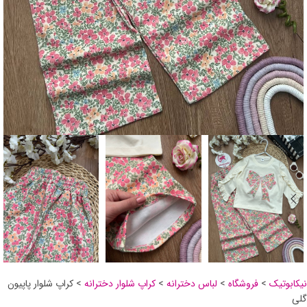
نیکابوتیک
>
فروشگاه
>
لباس دخترانه
>
کراپ شلوار دخترانه
>
کراپ شلوار پاپیون
گلی