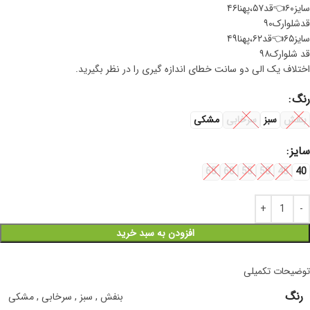
سایز۶۰👈قد۵۷،پهنا۴۶
قدشلوارک۹۰
سایز۶۵👈قد۶۲،پهنا۴۹
قد شلوارک۹۸
اختلاف یک الی دو سانت خطای اندازه گیری را در نظر بگیرید.
رنگ
بنفش
سبز
سرخابی
مشکی
سایز
65
60
55
50
45
40
افزودن به سبد خرید
توضیحات تکمیلی
رنگ
بنفش
,
سبز
,
سرخابی
,
مشکی