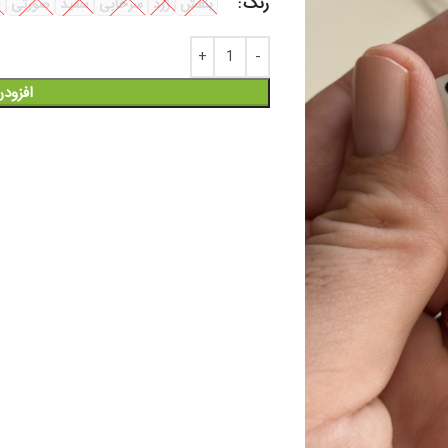
رنگ
بنفش
زرد
سرخابی
سفید
صورتی
ن
افزود