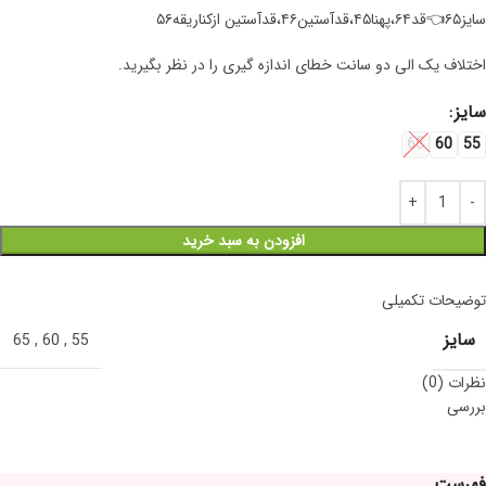
سایز۶۵👈قد۶۴،پهنا۴۵،قدآستین۴۶،قدآستین ازکناریقه۵۶
اختلاف یک الی دو سانت خطای اندازه گیری را در نظر بگیرید.
سایز
65
60
55
افزودن به سبد خرید
توضیحات تکمیلی
سایز
65
,
60
,
55
نظرات (0)
بررسی
فهرست