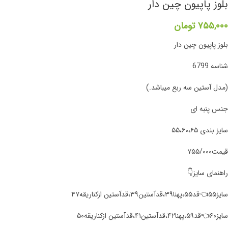
بلوز پاپیون چین دار
۷۵۵,۰۰۰
تومان
بلوز پاپیون چین دار
شناسه 6799
(مدل آستین سه ربع میباشد.)
جنس پنبه ای
سایز بندی ۵۵،۶۰،۶۵
قیمت۷۵۵/۰۰۰
راهنمای سایز👇
سایز۵۵👈قد۵۵،پهنا۳۹،قدآستین۳۹،قدآستین ازکناریقه۴۷
سایز۶۰👈قد۵۹،پهنا۴۲،قدآستین۴۱،قدآستین ازکناریقه۵۰