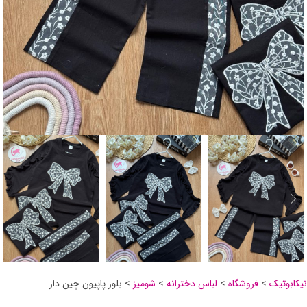
نیکابوتیک
>
فروشگاه
>
لباس دخترانه
>
شومیز
>
بلوز پاپیون چین دار