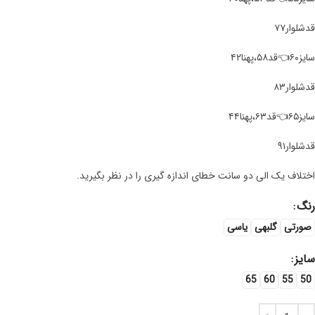
قد‌شلوار۷۷
سایز۶۰👈قد۵۸،پهنا۴۲
قد‌شلوار۸۳
سایز۶۵👈قد۶۳،پهنا۴۴
قد‌شلوار۹۱
اختلاف یک الی دو سانت خطای اندازه گیری را در نظر بگیرید.
رنگ
صورتی
گلبهی
یاسی
سایز
65
60
55
50