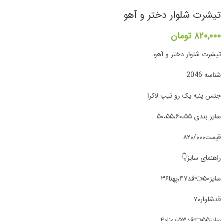
تیشرت شلوار دختر و آهو
۸۲۰,۰۰۰
تومان
تیشرت شلوار دختر و آهو
شناسه 2046
جنس پنبه یک رو تیپ لاکرا
سایز بندی ۵۰،۵۵،۶۰،۵۵
قیمت۸۲۰/۰۰۰
راهنمای سایز👇
سایز۵۰👈قد۴۷،پهنا۳۶
قد‌شلوار۷۰
سایز۵۵👈قد۵۳،پهنا۴۰