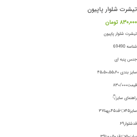
تیشرت شلوار پاپیون
۸۳۰,۰۰۰
تومان
تیشرت شلوار پاپیون
شناسه 69490
جنس پنبه ای
سایز بندی ۴۵،۵۰،۵۵،۶۰
قیمت۸۳۰/۰۰۰
راهنمای سایز👇
سایز۴۵👈قد۴۵،پهنا۳۷
قد‌شلوار۶۹
سایز۵۰👈قد۵۰،پهنا۳۹