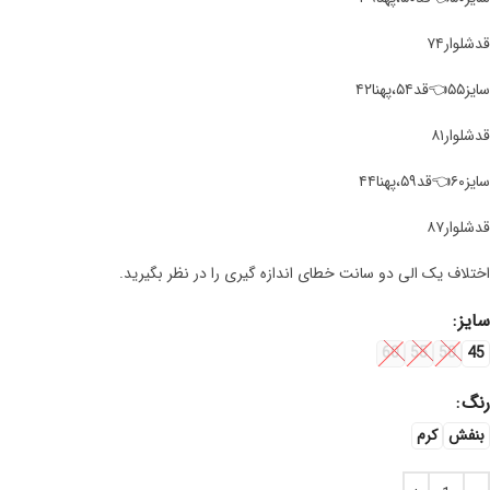
قد‌شلوار۷۴
سایز۵۵👈قد۵۴،پهنا۴۲
قد‌شلوار۸۱
سایز۶۰👈قد۵۹،پهنا۴۴
قد‌شلوار۸۷
اختلاف یک الی دو سانت خطای اندازه گیری را در نظر بگیرید.
سایز
60
55
50
45
رنگ
بنفش
کرم