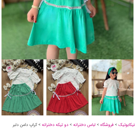
نیکابوتیک
>
فروشگاه
>
لباس دخترانه
>
دو تیکه دخترانه
>
کراپ دامن دلبر