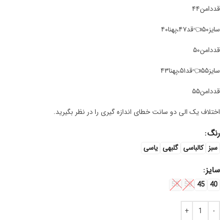
قد‌دامن۴۴
سایز۵۰👈قد۴۷،پهنا۴۰
قددامن۵۰
سایز۵۵👈قد۵۱،پهنا۴۳
قد‌دامن۵۵
اختلاف یک الی دو سانت خطای اندازه گیری را در نظر بگیرید.
رنگ
سبز
کالباسی
گلبهی
یاسی
سایز
55
50
45
40