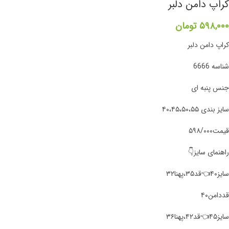
کراپ دامن دلبر
۵۹۸,۰۰۰
تومان
کراپ دامن دلبر
شناسه 6666
جنس پنبه ای
سایز بندی ۴۰،۴۵،۵۰،۵۵
قیمت۵۹۸/۰۰۰
راهنمای سایز👇
سایز۴۰👈قد۳۵،پهنا۳۲
قددامن۴۰
سایز۴۵👈قد۴۲،پهنا۳۶