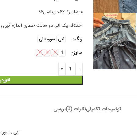
قد‌شلوارک۴۲،دورباسن۹۲
اختلاف یک الی دو سانت خطای اندازه گیری را
رنگ
آبی
سورمه ای
سایز
4
3
2
1
افزود
توضیحات تکمیلی
نظرات (0)
بررسی
آبی
,
سورمه