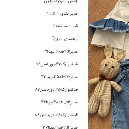
جنس شلوارک جین
سایز بندی ۱،۲،۳،۴
قیمت۹۸۵/۰۰۰
راهنمای سایز👇
سایز۱👈قد۳۰،پهنا۳۱
قد‌شلوارک۳۲،دورباسن۷۶
سایز۲👈قد۳۵،پهنا۳۳
قد‌شلوارک۳۵،دورباسن۸۲
سایز۳👈قد۳۸،پهنا۳۶
قد‌شلوارک۳۸،دورباسن۸۸
سایز۴👈قد۴۱،پهنا۳۷