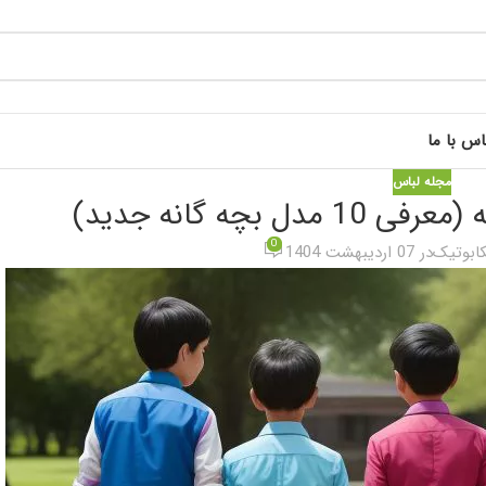
اس با ما
مجله لباس
 بچه گانه جدید)
0
کابوتیک
در 07 اردیبهشت 1404