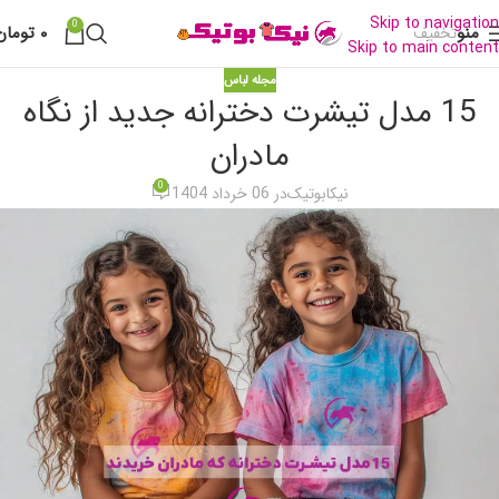
Skip to navigation
0
منو
۰
تومان
تخفیف
Skip to main content
مجله لباس
15 مدل تیشرت دخترانه جدید از نگاه
مادران
0
نیکابوتیک
در 06 خرداد 1404