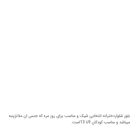
بلوز شلواردخترانه انتخابی شیک و مناسب برای روز مره که جنس ان ملانژپنبه
میباشد و مناسب کودکان 9تا 13است.